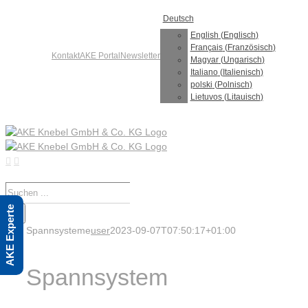
Skip
Deutsch
to
content
English
(
Englisch
)
Français
(
Französisch
)
Kontakt
AKE Portal
Newsletter
Magyar
(
Ungarisch
)
Italiano
(
Italienisch
)
polski
(
Polnisch
)
Lietuvos
(
Litauisch
)
Suche
nach:
AKE Experte
Spannsysteme
user
2023-09-07T07:50:17+01:00
Spannsystem