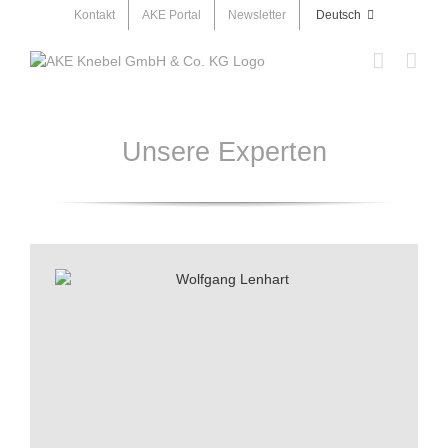
Skip
Kontakt
AKE Portal
Newsletter
Deutsch
to
content
&nbsp;
Unsere Experten
&nbsp;