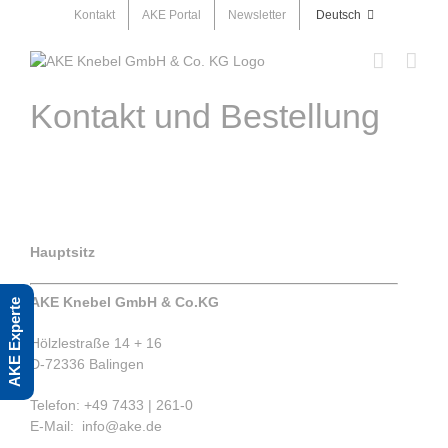
Skip
Kontakt
AKE Portal
Newsletter
Deutsch
to
content
Kontakt und Bestellung
Hauptsitz
AKE Knebel GmbH & Co.KG
AKE Experte
Hölzlestraße 14 + 16
D-72336 Balingen
Telefon: +49 7433 | 261-0
E-Mail: info@ake.de