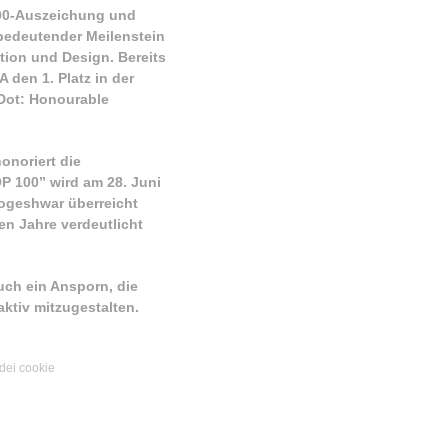
 100-Auszeichung und
 bedeutender Meilenstein
tion und Design. Bereits
 den 1. Platz in der
 Dot: Honourable
onoriert die
P 100” wird am 28. Juni
Yogeshwar überreicht
ten Jahre verdeutlicht
uch ein Ansporn, die
ktiv mitzugestalten.
dei cookie