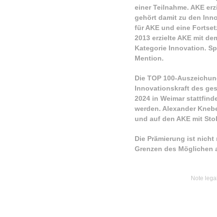
einer Teilnahme.
AKE erz
gehört damit zu den Inno
für AKE und eine Fortset
2013 erzielte AKE mit de
Kategorie Innovation. S
Mention.
Die TOP 100-Auszeichung 
Innovationskraft des ge
2024 in Weimar stattfin
werden. Alexander Knebel:
und auf den AKE mit Stol
Die Prämierung ist nich
Grenzen des Möglichen au
Note legal