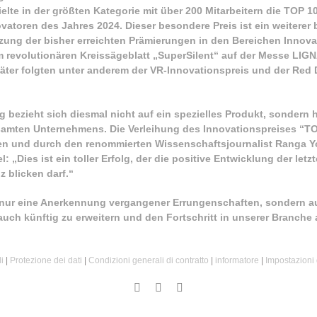
ielte in der größten Kategorie mit über 200 Mitarbeitern die TOP
vatoren des Jahres 2024. Dieser besondere Preis ist ein weiterer
zung der bisher erreichten Prämierungen in den Bereichen Innova
m revolutionären Kreissägeblatt „SuperSilent“ auf der Messe LIGNA
päter folgten unter anderem der VR-Innovationspreis und der Red
bezieht sich diesmal nicht auf ein spezielles Produkt, sondern h
samten Unternehmens. Die Verleihung des Innovationspreises “TO
den und durch den renommierten Wissenschaftsjournalist Ranga 
 „Dies ist ein toller Erfolg, der die positive Entwicklung der letz
z blicken darf.“
t nur eine Anerkennung vergangener Errungenschaften, sondern a
ch künftig zu erweitern und den Fortschritt in unserer Branche a
i
|
Protezione dei dati
|
Condizioni generali di contratto
|
informatore
|
Impostazioni 
Instagram
Facebook
Email