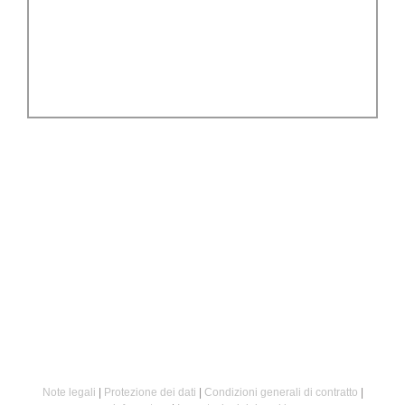
Tecnologia di misurazione
Scopri il nostro innovativo Real-Time-Analyser.
Trasforma la misurazione in una grande
esperienza.
Note legali
|
Protezione dei dati
|
Condizioni generali di contratto
|