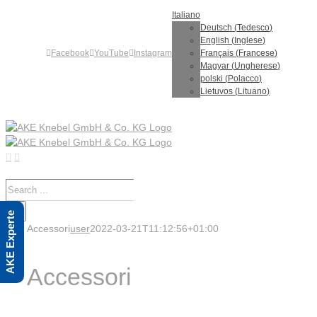
Skip
Italiano
to
Deutsch
(
Tedesco
)
content
English
(
Inglese
)
Facebook
YouTube
Instagram
Français
(
Francese
)
Magyar
(
Ungherese
)
polski
(
Polacco
)
Lietuvos
(
Lituano
)
Search
for:
AKE Experte
Accessori
user
2022-03-21T11:12:56+01:00
Accessori