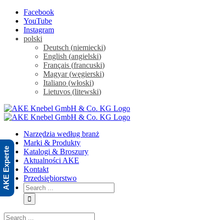
Skip
Facebook
to
YouTube
content
Instagram
polski
Deutsch
(
niemiecki
)
English
(
angielski
)
Français
(
francuski
)
Magyar
(
węgierski
)
Italiano
(
włoski
)
Lietuvos
(
litewski
)
Narzędzia według branż
Marki & Produkty
AKE Experte
Katalogi & Broszury
Aktualności AKE
Kontakt
Przedsiębiorstwo
Search
for:
Search