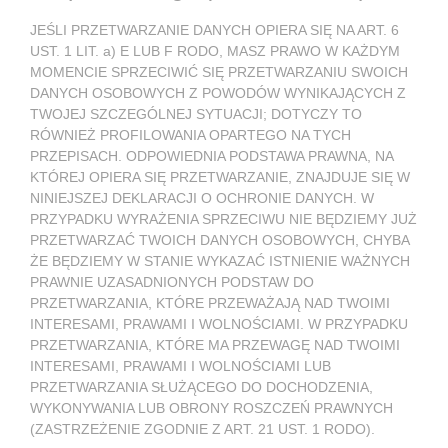
JEŚLI PRZETWARZANIE DANYCH OPIERA SIĘ NA ART. 6
UST. 1 LIT. a) E LUB F RODO, MASZ PRAWO W KAŻDYM
MOMENCIE SPRZECIWIĆ SIĘ PRZETWARZANIU SWOICH
DANYCH OSOBOWYCH Z POWODÓW WYNIKAJĄCYCH Z
TWOJEJ SZCZEGÓLNEJ SYTUACJI; DOTYCZY TO
RÓWNIEŻ PROFILOWANIA OPARTEGO NA TYCH
PRZEPISACH. ODPOWIEDNIA PODSTAWA PRAWNA, NA
KTÓREJ OPIERA SIĘ PRZETWARZANIE, ZNAJDUJE SIĘ W
NINIEJSZEJ DEKLARACJI O OCHRONIE DANYCH. W
PRZYPADKU WYRAŻENIA SPRZECIWU NIE BĘDZIEMY JUŻ
PRZETWARZAĆ TWOICH DANYCH OSOBOWYCH, CHYBA
ŻE BĘDZIEMY W STANIE WYKAZAĆ ISTNIENIE WAŻNYCH
PRAWNIE UZASADNIONYCH PODSTAW DO
PRZETWARZANIA, KTÓRE PRZEWAŻAJĄ NAD TWOIMI
INTERESAMI, PRAWAMI I WOLNOŚCIAMI. W PRZYPADKU
PRZETWARZANIA, KTÓRE MA PRZEWAGĘ NAD TWOIMI
INTERESAMI, PRAWAMI I WOLNOŚCIAMI LUB
PRZETWARZANIA SŁUŻĄCEGO DO DOCHODZENIA,
WYKONYWANIA LUB OBRONY ROSZCZEŃ PRAWNYCH
(ZASTRZEŻENIE ZGODNIE Z ART. 21 UST. 1 RODO).