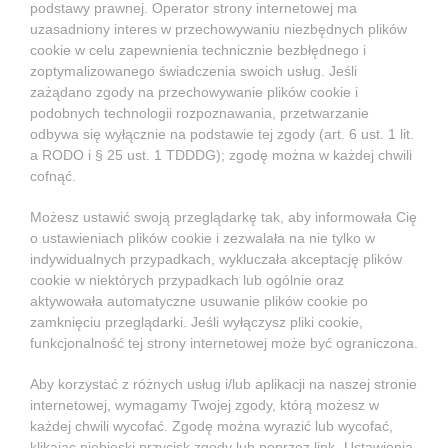
podstawy prawnej. Operator strony internetowej ma
uzasadniony interes w przechowywaniu niezbędnych plików
cookie w celu zapewnienia technicznie bezbłędnego i
zoptymalizowanego świadczenia swoich usług. Jeśli
zażądano zgody na przechowywanie plików cookie i
podobnych technologii rozpoznawania, przetwarzanie
odbywa się wyłącznie na podstawie tej zgody (art. 6 ust. 1 lit.
a RODO i § 25 ust. 1 TDDDG); zgodę można w każdej chwili
cofnąć.
Możesz ustawić swoją przeglądarkę tak, aby informowała Cię
o ustawieniach plików cookie i zezwalała na nie tylko w
indywidualnych przypadkach, wykluczała akceptację plików
cookie w niektórych przypadkach lub ogólnie oraz
aktywowała automatyczne usuwanie plików cookie po
zamknięciu przeglądarki. Jeśli wyłączysz pliki cookie,
funkcjonalność tej strony internetowej może być ograniczona.
Aby korzystać z różnych usług i/lub aplikacji na naszej stronie
internetowej, wymagamy Twojej zgody, którą możesz w
każdej chwili wycofać. Zgodę można wyrazić lub wycofać,
klikając niebieski przycisk zgody lub poprzez link „Ustawienia