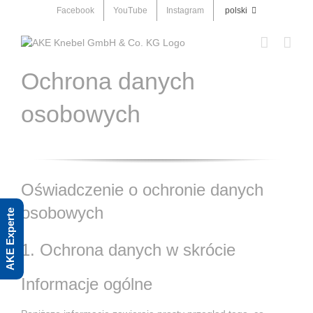
Skip
Facebook
YouTube
Instagram
polski
to
content
Ochrona danych
osobowych
Oświadczenie o ochronie danych
osobowych
AKE Experte
1. Ochrona danych w skrócie
Informacje ogólne