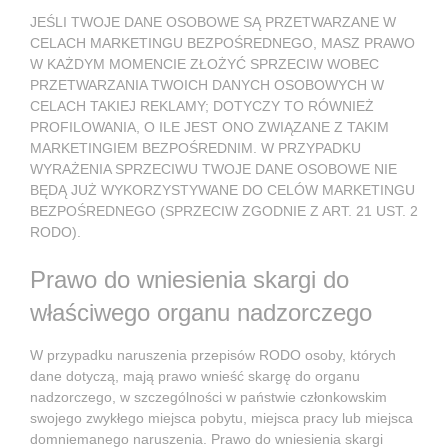
JEŚLI TWOJE DANE OSOBOWE SĄ PRZETWARZANE W
CELACH MARKETINGU BEZPOŚREDNEGO, MASZ PRAWO
W KAŻDYM MOMENCIE ZŁOŻYĆ SPRZECIW WOBEC
PRZETWARZANIA TWOICH DANYCH OSOBOWYCH W
CELACH TAKIEJ REKLAMY; DOTYCZY TO RÓWNIEŻ
PROFILOWANIA, O ILE JEST ONO ZWIĄZANE Z TAKIM
MARKETINGIEM BEZPOŚREDNIM. W PRZYPADKU
WYRAŻENIA SPRZECIWU TWOJE DANE OSOBOWE NIE
BĘDĄ JUŻ WYKORZYSTYWANE DO CELÓW MARKETINGU
BEZPOŚREDNEGO (SPRZECIW ZGODNIE Z ART. 21 UST. 2
RODO).
Prawo do wniesienia skargi do
właściwego organu nadzorczego
W przypadku naruszenia przepisów RODO osoby, których
dane dotyczą, mają prawo wnieść skargę do organu
nadzorczego, w szczególności w państwie członkowskim
swojego zwykłego miejsca pobytu, miejsca pracy lub miejsca
domniemanego naruszenia. Prawo do wniesienia skargi