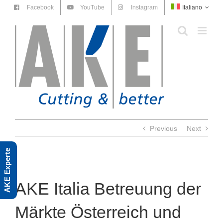
Skip
Facebook
YouTube
Instagram
Italiano
to
content
Previous
Next
AKE Experte
AKE Italia Betreuung der
Märkte Österreich und