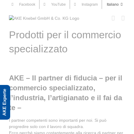
Skip
Facebook
YouTube
Instagram
Italiano
to
content
Prodotti per il commercio
specializzato
AKE – Il partner di fiducia – per il
commercio specializzato,
AKE Experte
l’industria, l’artigianato e il fai da
te –
I partner competenti sono importanti per noi. Si può
progredire solo con il lavoro di squadra.
Ecco perché siamo costantemente alla ricerca di partner per