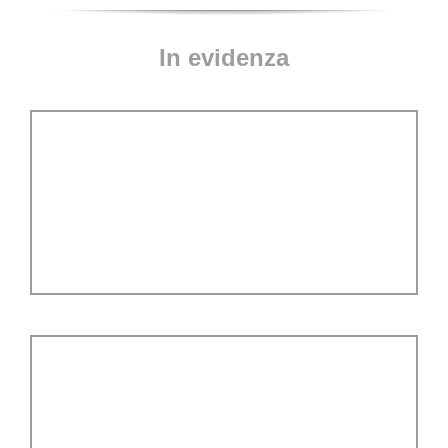
In evidenza
blueline /
CMT Orange Tools
Lasciatevi affascinare
Real - Time - Analyser
tecnologia di misurazione