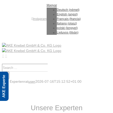
Skip
Magyar
to
Deutsch
(
német
)
content
English
(
angol
)
Instagram
Français
(
francia
)
Italiano
(
olasz
)
polski
(
lengyel
)
Lietuvos
(
litván
)
Search
for:
AKE Experte
Expertenrat
user
2026-07-16T15:12:52+01:00
&nbsp;
Unsere Experten