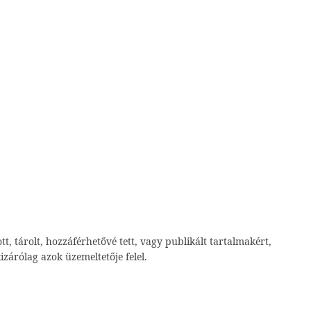
t, tárolt, hozzáférhetővé tett, vagy publikált tartalmakért,
árólag azok üzemeltetője felel.