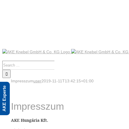
Skip
to
content
Search
for:
Impresszum
user
2019-11-11T13:42:15+01:00
AKE Experte
Impresszum
AKE Hungária Kft.