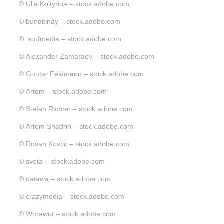
©
Ulia Koltyrina
– stock.adobe.com
©
bunditinay
– stock.adobe.com
©
surfmedia
– stock.adobe.com
©
Alexander Zamaraev
– stock.adobe.com
©
Guntar Feldmann
– stock.adobe.com
©
Artem
– stock.adobe.com
©
Stefan Richter
– stock.adobe.com
©
Artem Shadrin
– stock.adobe.com
©
Dusan Kostic
– stock.adobe.com
© sveta – stock.adobe.com
© oatawa – stock.adobe.com
© crazymedia – stock.adobe.com
© Worawut – stock.adobe.com