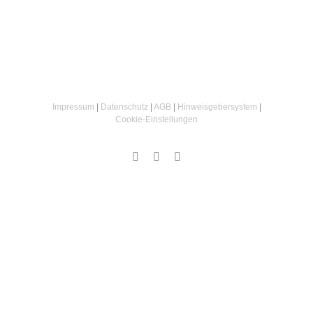
Impressum
|
Datenschutz
|
AGB
|
Hinweisgebersystem
|
Cookie‑Einstellungen
Instagram
Facebook
Email