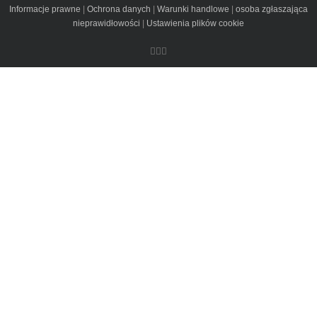
Informacje prawne
|
Ochrona danych
|
Warunki handlowe
|
osoba zgłaszająca
nieprawidłowości
|
Ustawienia plików cookie
Instagram
Facebook
Email