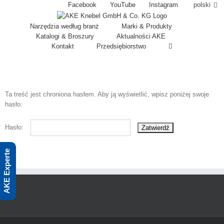
Skip
Facebook
YouTube
Instagram
polski
to
content
Narzędzia według branż
Marki & Produkty
Katalogi & Broszury
Aktualności AKE
Kontakt
Przedsiębiorstwo
Ta treść jest chroniona hasłem. Aby ją wyświetlić, wpisz poniżej swoje
hasło:
Hasło:
AKE Experte