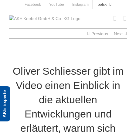
Skip
Facebook
YouTube
Instagram
polski
to
content
Previous
Next
Oliver Schliesser gibt im
Video einen Einblick in
AKE Experte
die aktuellen
Entwicklungen und
erläutert, warum sich