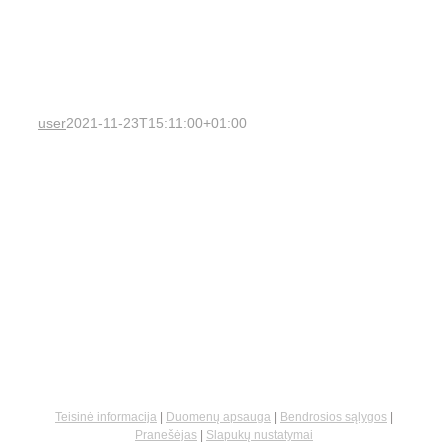
user
2021-11-23T15:11:00+01:00
Teisinė informacija
|
Duomenų apsauga
|
Bendrosios sąlygos
|
Pranešėjas
|
Slapukų nustatymai