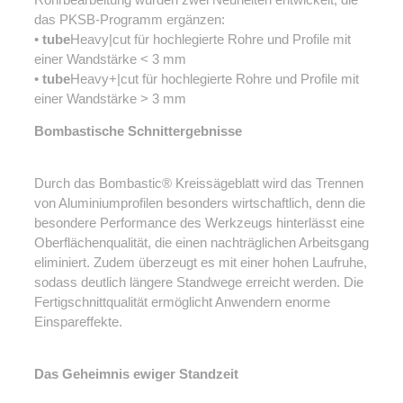
Rohrbearbeitung wurden zwei Neuheiten entwickelt, die
das PKSB-Programm ergänzen:
•
tube
Heavy|cut für hochlegierte Rohre und Profile mit
einer Wandstärke < 3 mm
•
tube
Heavy+|cut für hochlegierte Rohre und Profile mit
einer Wandstärke > 3 mm
Bombastische Schnittergebnisse
Durch das Bombastic® Kreissägeblatt wird das Trennen
von Aluminiumprofilen besonders wirtschaftlich, denn die
besondere Performance des Werkzeugs hinterlässt eine
Oberflächenqualität, die einen nachträglichen Arbeitsgang
eliminiert. Zudem überzeugt es mit einer hohen Laufruhe,
sodass deutlich längere Standwege erreicht werden. Die
Fertigschnittqualität ermöglicht Anwendern enorme
Einspareffekte.
Das Geheimnis ewiger Standzeit