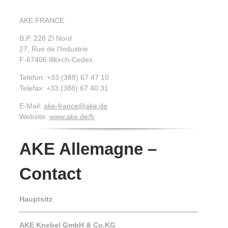
AKE FRANCE
B.P. 228 Zl Nord
27, Rue de l’Industrie
F-67406 Illkirch-Cedex
Telefon: +33 (388) 67 47 10
Telefax: +33 (388) 67 40 31
E-Mail:
ake-france@ake.de
Website:
www.ake.de/fr
AKE Allemagne –
Contact
Hauptsitz
AKE Knebel GmbH & Co.KG