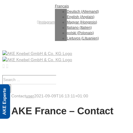
Skip
Français
to
Deutsch
(
Allemand
)
content
English
(
Anglais
)
Instagram
Magyar
(
Hongrois
)
Italiano
(
Italien
)
polski
(
Polonais
)
Lietuvos
(
Lituanien
)
Search
for:
AKE Experte
Contact
user
2021-09-09T16:13:11+01:00
AKE France – Contact