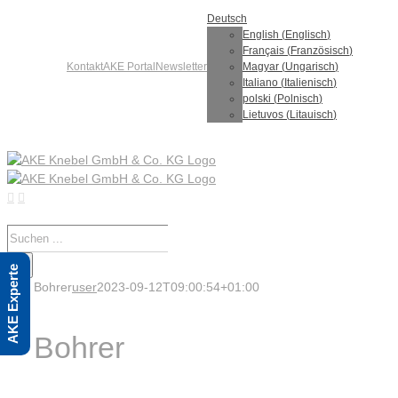
Skip
Deutsch
to
English
(
Englisch
)
content
Français
(
Französisch
)
Kontakt
AKE Portal
Newsletter
Magyar
(
Ungarisch
)
Italiano
(
Italienisch
)
polski
(
Polnisch
)
Lietuvos
(
Litauisch
)
Suche
nach:
AKE Experte
Bohrer
user
2023-09-12T09:00:54+01:00
Bohrer