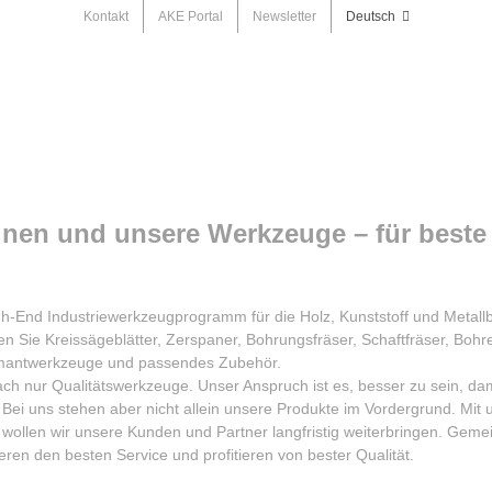
Kontakt
AKE Portal
Newsletter
Deutsch
inen und unsere Werkzeuge – für beste
igh-End Industriewerkzeugprogramm für die Holz, Kunststoff und Metall
den Sie Kreissägeblätter, Zerspaner, Bohrungsfräser, Schaftfräser, Bohr
mantwerkzeuge und passendes Zubehör.
nfach nur Qualitätswerkzeuge. Unser Anspruch ist es, besser zu sein, d
Bei uns stehen aber nicht allein unsere Produkte im Vordergrund. Mit
 wollen wir unsere Kunden und Partner langfristig weiterbringen. Geme
eren den besten Service und profitieren von bester Qualität.