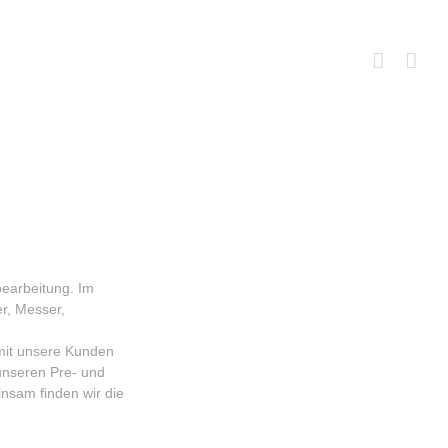
bearbeitung. Im
er, Messer,
amit unsere Kunden
 unseren Pre- und
insam finden wir die