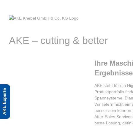
Skip
to
content
AKE – cutting & better
Ihre Masch
Ergebnisse
AKE steht für ein H
AKE Experte
Produktportfolio fin
Spannsysteme, Dia
Wir liefern nicht ei
besser sein können. 
After-Sales Services
beste Lösung, defini