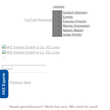
Skip
Lietuvos
to
content
Deutsch
(
German
)
English
YouTube
Instagram
Français
(
French
)
Magyar
(
Hungarian
)
Italiano
(
Italian
)
polski
(
Polish
)
Search
for:
AKE Experte
Previous
Next
Heute geschlossen? Nicht bei uns. Wir sind für euch