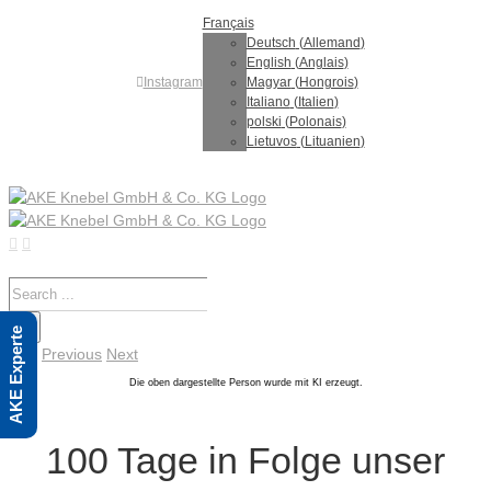
Skip
Français
to
Deutsch
(
Allemand
)
content
English
(
Anglais
)
Instagram
Magyar
(
Hongrois
)
Italiano
(
Italien
)
polski
(
Polonais
)
Lietuvos
(
Lituanien
)
Search
for:
AKE Experte
Previous
Next
Die oben dargestellte Person wurde mit KI erzeugt.
100 Tage in Folge unser