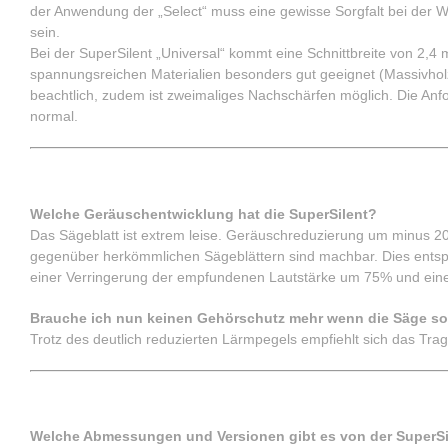
der Anwendung der „Select“ muss eine gewisse Sorgfalt bei der We
sein.
Bei der SuperSilent „Universal“ kommt eine Schnittbreite von 2,4
spannungsreichen Materialien besonders gut geeignet (Massivholz
beachtlich, zudem ist zweimaliges Nachschärfen möglich. Die Anfo
normal.
Geräuschentwicklung & Arbeitssicherheit
Welche Geräuschentwicklung hat die SuperSilent?
Das Sägeblatt ist extrem leise. Geräuschreduzierung um minus 2
gegenüber herkömmlichen Sägeblättern sind machbar. Dies entsp
einer Verringerung der empfundenen Lautstärke um 75% und ein
Brauche ich nun keinen Gehörschutz mehr wenn die Säge so 
Trotz des deutlich reduzierten Lärmpegels empfiehlt sich das Tr
Abmessungen
Welche Abmessungen und Versionen gibt es von der SuperSi