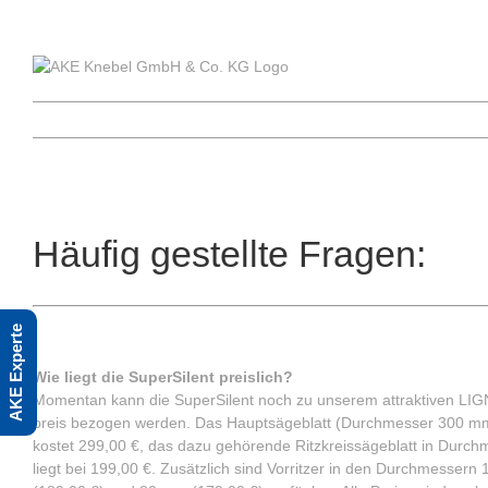
Skip
to
content
Häufig gestellte Fragen:
AKE Experte
Standzeit & Wirtschaftlichkeit
Wie liegt die SuperSilent preislich?
Momentan kann die SuperSilent noch zu unserem attraktiven LIG
preis bezogen werden. Das Hauptsägeblatt (Durchmesser 300 
kostet 299,00 €, das dazu gehörende Ritzkreissägeblatt in Dur
liegt bei 199,00 €. Zusätzlich sind Vorritzer in den Durchmesser