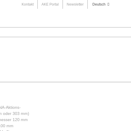
Kontakt
AKE Portal
Newsletter
Deutsch
NA-Aktions-
mm oder 303 mm)
chmesser 120 mm
n 100 mm