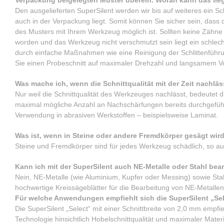
Den ausgelieferten SuperSilent werden wir bis auf weiteres ein S
auch in der Verpackung liegt. Somit können Sie sicher sein, dass 
des Musters mit Ihrem Werkzeug möglich ist. Sollten keine Zähne
worden und das Werkzeug nicht verschmutzt sein liegt ein schlec
durch einfache Maßnahmen wie eine Reinigung der Schlittenführ
Sie einen Probeschnitt auf maximaler Drehzahl und langsamem Vor
Was mache ich, wenn die Schnittqualität mit der Zeit nachläs
Nur weil die Schnittqualität des Werkzeuges nachlässt, bedeutet
maximal mögliche Anzahl an Nachschärfungen bereits durchgeführ
Verwendung in abrasiven Werkstoffen – beispielsweise Laminat.
Was ist, wenn in Steine oder andere Fremdkörper gesägt wir
Steine und Fremdkörper sind für jedes Werkzeug schädlich, so au
Kann ich mit der SuperSilent auch NE-Metalle oder Stahl bea
Nein, NE-Metalle (wie Aluminium, Kupfer oder Messing) sowie Stah
hochwertige Kreissägeblätter für die Bearbeitung von NE-Metallen
Für welche Anwendungen empfiehlt sich die SuperSilent „Sele
Die SuperSilent „Select“ mit einer Schnittbreite von 2,0 mm empfie
Technologie hinsichtlich Hobelschnittqualität und maximaler Mater