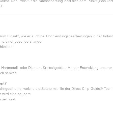
alität. Den Preis für die Nachschärfung lässt sich dem Punkt „Was kost
t.
um Einsatz, wie er auch bei Hochleistungsbearbeitungen in der Indust
 und einer besonders langen
keit bei.
en Hartmetall- oder Diamant-Kreissägeblatt. Mit der Entwicklung unserer
ich senken.
upt?
Zahngeometrie, welche die Späne mithilfe der Direct-Chip-Guide®-Tech
ch wird eine saubere
ielt wird.