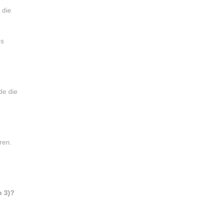
 die
es
de die
ren.
n 3)?