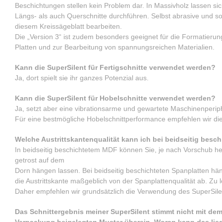
Beschichtungen stellen kein Problem dar. In Massivholz lassen si
Längs- als auch Querschnitte durchführen. Selbst abrasive und s
diesem Kreissägeblatt bearbeiten.
Die „Version 3“ ist zudem besonders geeignet für die Formatierun
Platten und zur Bearbeitung von spannungsreichen Materialien.
Kann die SuperSilent für Fertigschnitte verwendet werden?
Ja, dort spielt sie ihr ganzes Potenzial aus.
Kann die SuperSilent für Hobelschnitte verwendet werden?
Ja, setzt aber eine vibrationsarme und gewartete Maschinenperip
Für eine bestmögliche Hobelschnittperformance empfehlen wir die
Welche Austrittskantenqualität kann ich bei beidseitig besc
In beidseitig beschichtetem MDF können Sie, je nach Vorschub h
getrost auf dem
Dorn hängen lassen. Bei beidseitig beschichteten Spanplatten hä
die Austrittskante maßgeblich von der Spanplattenqualität ab. Z
Daher empfehlen wir grundsätzlich die Verwendung des SuperSilen
Das Schnittergebnis meiner SuperSilent stimmt nicht mit dem
Verpackung beigelegten Muster überein. Woran kann das lie