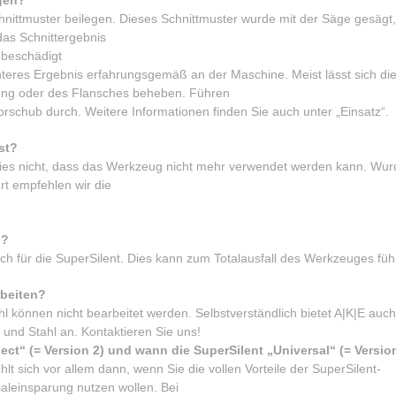
chnittmuster beilegen. Dieses Schnittmuster wurde mit der Säge gesägt,
das Schnittergebnis
 beschädigt
hteres Ergebnis erfahrungsgemäß an der Maschine. Meist lässt sich di
ung oder des Flansches beheben. Führen
schub durch. Weitere Informationen finden Sie auch unter „Einsatz“.
st?
 dies nicht, dass das Werkzeug nicht mehr verwendet werden kann. Wur
t empfehlen wir die
d?
ch für die SuperSilent. Dies kann zum Totalausfall des Werkzeuges füh
rbeiten?
l können nicht bearbeitet werden. Selbstverständlich bietet A|K|E auch
 und Stahl an. Kontaktieren Sie uns!
ct“ (= Version 2) und wann die SuperSilent „Universal“ (= Versio
hlt sich vor allem dann, wenn Sie die vollen Vorteile der SuperSilent-
ialeinsparung nutzen wollen. Bei