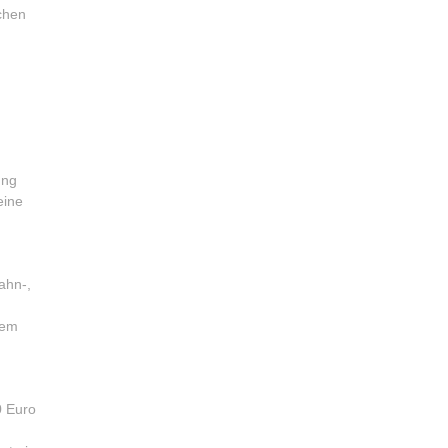
ichen
ung
eine
ahn-,
dem
0 Euro