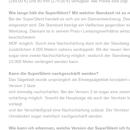
(189,00 €) und 80 mm (179,00 €) verfügbar. Alle Preise sind zzgl.
Wie lange hält die SuperSilent? Mit welcher Standzeit ist zu
Bei der SuperSilent handelt es sich um ein Diamantwerkzeug. Diam
eingesetzt wird. Die Standzeit beträgt ein Vielfaches gegenüber e
Werkzeug. Diamant ist in seinem Preis-/ Leistungsverhältnis wirts
beschichtetem
MDF möglich. Durch eine Nachschärfung lässt sich der Standweg 
zusätzlichen 4.000 Metern nahezu verdoppeln. Mit der neuen Versi
sogar eine zweite Nachschärfung möglich, wodurch der Standweg
13.000 Meter verlängert werden kann.
Kann die SuperSilent nachgeschärft werden?
Das Sägeblatt wurde ursprünglich als Einwegsägeblatt konzipiert 
Version 2 lässt
sich einmalig nachschärfen. Bei der Version 3 ist sogar eine zwei
schärfung möglich. Sowohl die Hauptsäge als auch der Vorritzer
vorliegt
und der Verschleißgrad eine Nachschärfung zulässt. Der Vorritzer
Umständen sogar mehrfach nachgeschärft werden.
Wie kann ich erkennen, welche Version der SuperSilent ich 