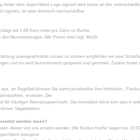
g hinter dem SuperSilent-Logo signiert wird sowie an der unterschiedl
hl signiert, ist aber dennoch nachschärfbar.
schlägt mit 3,00 Euro netto pro Zahn zu Buche.
 des Neuwerkzeuges. Alle Preise sind zzgl. MwSt.
ärfung uneingeschränkt nutzen zu können empfehlen wir eine Schärf
gungen und es wird fachmännisch gespannt und gerichtet. Zudem findet 
t aus. Im Regelfall können Sie damit problemlos Ihre Hohlzahn-, Flachz
ähnezahlen, ersetzen. Die
t für häufiges Werkzeugwechseln. Die Investition lohnt sich also in je
mmlichen Sägeblättern.
 ersetzt werden muss?
ann dieser von uns ersetzt werden. Die Kosten hierfür liegen bei 19,0
uperSilent zwingend