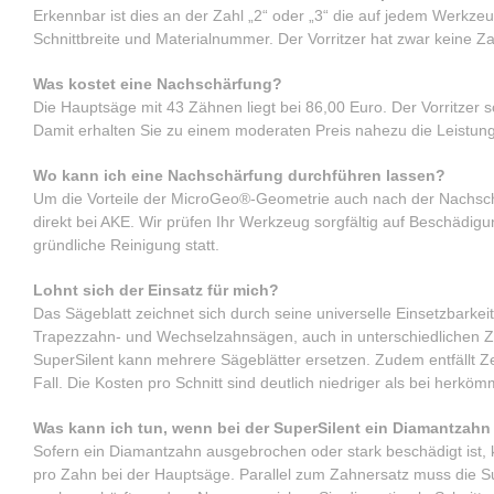
Erkennbar ist dies an der Zahl „2“ oder „3“ die auf jedem Werkzeu
Schnittbreite und Materialnummer. Der Vorritzer hat zwar keine Za
Was kostet eine Nachschärfung?
Die Hauptsäge mit 43 Zähnen liegt bei 86,00 Euro. Der Vorritzer 
Damit erhalten Sie zu einem moderaten Preis nahezu die Leistung
Wo kann ich eine Nachschärfung durchführen lassen?
Um die Vorteile der MicroGeo®-Geometrie auch nach der Nachsch
direkt bei AKE. Wir prüfen Ihr Werkzeug sorgfältig auf Beschädi
gründliche Reinigung statt.
Lohnt sich der Einsatz für mich?
Das Sägeblatt zeichnet sich durch seine universelle Einsetzbarkei
Trapezzahn- und Wechselzahnsägen, auch in unterschiedlichen Z
SuperSilent kann mehrere Sägeblätter ersetzen. Zudem entfällt Zei
Fall. Die Kosten pro Schnitt sind deutlich niedriger als bei herkö
Was kann ich tun, wenn bei der SuperSilent ein Diamantzahn
Sofern ein Diamantzahn ausgebrochen oder stark beschädigt ist, k
pro Zahn bei der Hauptsäge. Parallel zum Zahnersatz muss die S