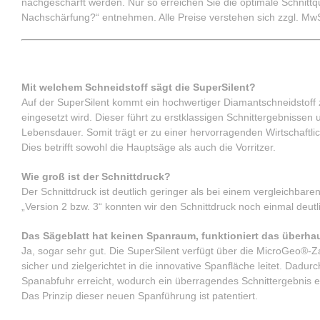
nachgeschärft werden. Nur so erreichen Sie die optimale Schnittqu
Nachschärfung?“ entnehmen. Alle Preise verstehen sich zzgl. MwS
Technik
Mit welchem Schneidstoff sägt die SuperSilent?
Auf der SuperSilent kommt ein hochwertiger Diamantschneidstoff z
eingesetzt wird. Dieser führt zu erstklassigen Schnittergebnissen
Lebensdauer. Somit trägt er zu einer hervorragenden Wirtschaftlich
Dies betrifft sowohl die Hauptsäge als auch die Vorritzer.
Wie groß ist der Schnittdruck?
Der Schnittdruck ist deutlich geringer als bei einem vergleichbar
„Version 2 bzw. 3“ konnten wir den Schnittdruck noch einmal deutl
Das Sägeblatt hat keinen Spanraum, funktioniert das überha
Ja, sogar sehr gut. Die SuperSilent verfügt über die MicroGeo®-
sicher und zielgerichtet in die innovative Spanfläche leitet. Dadur
Spanabfuhr erreicht, wodurch ein überragendes Schnittergebnis erz
Das Prinzip dieser neuen Spanführung ist patentiert.