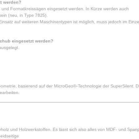
zt werden?
h- und Formatkreissägen eingesetzt werden. In Kürze werden auch
sein (neu, in Type 7825).
nsatz auf weiteren Maschinentypen ist möglich, muss jedoch im Einzel
schub eingesetzt werden?
ausgelegt.
eometrie, basierend auf der MicroGeo®-Technologie der SuperSilent. D
earbeiten.
holz und Holzwerkstoffen. Es lässt sich also alles von MDF- und Spanp
eidseitige