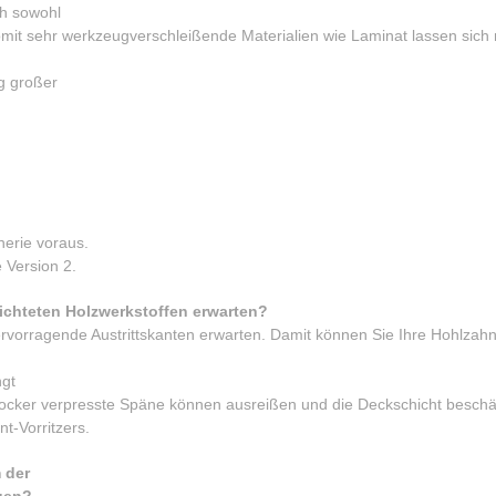
ch sowohl
omit sehr werkzeugverschleißende Materialien wie Laminat lassen sich 
g großer
herie voraus.
 Version 2.
hichteten Holzwerkstoffen erwarten?
ervorragende Austrittskanten erwarten. Damit können Sie Ihre Hohlzah
ngt
u locker verpresste Späne können ausreißen und die Deckschicht besch
t-Vorritzers.
 der
gen?