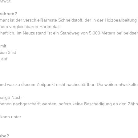
 MwSt.
 rechnen?
ant ist der verschleißärmste Schneidstoff, der in der Holzbearbeitung
inem vergleichbaren Hartmetall-
chaftlich. Im Neuzustand ist ein Standweg von 5.000 Metern bei beidsei
mit
on 3 ist
 auf
und war zu diesem Zeitpunkt nicht nachschärfbar. Die weiterentwickelte
malige Nach-
 können nachgeschärft werden, sofern keine Beschädigung an den Zäh
 kann unter
habe?