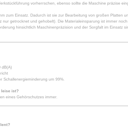
rkstückführung vorherrschen, ebenso sollte die Maschine präzise eing
 mm zum Einsatz. Dadurch ist sie zur Bearbeitung von großen Platten u
 nur getrocknet und gehobelt). Die Materialeinsparung ist immer noch
rderung hinsichtlich Maschinenpräzision und der Sorgfalt im Einsatz si
0 dB(A)
richt
er Schallenergieminderung um 99%.
leise ist?
agen eines Gehörschutzes immer.
lent?