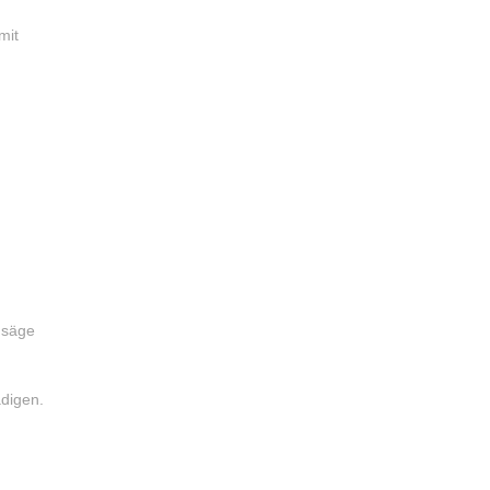
mit
nsäge
ädigen.